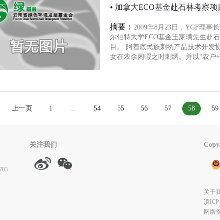
•
加拿大ECO基金赴石林考察项
摘要：
2009年8月23日，YGF
尔伯特大学ECO基金王家璜先生赴
目。 阿着底民族刺绣产品技术开发
女在农余闲暇之时刺绣。并以“农户+
上一页
1
...
54
55
56
57
58
59
关注我们
Cop
03
关于
滇ICP
网络备案