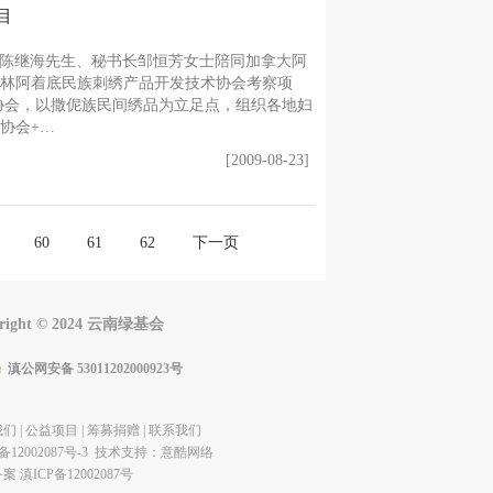
目
理事长陈继海先生、秘书长邹恒芳女士陪同加拿大阿
石林阿着底民族刺绣产品开发技术协会考察项
协会，以撒伲族民间绣品为立足点，组织各地妇
协会+…
[2009-08-23]
60
61
62
下一页
yright © 2024 云南绿基会
滇公网安备 53011202000923号
我们
|
公益项目
|
筹募捐赠
|
联系我们
备12002087号-3 技术支持：
意酷网络
 滇ICP备12002087号