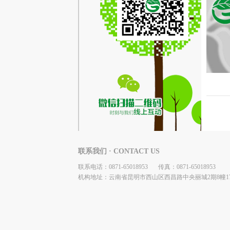
联系我们 · CONTACT US
联系电话：0871-65018953
传真：0871-65018953
机构地址：云南省昆明市西山区西昌路中央丽城2期8幢17