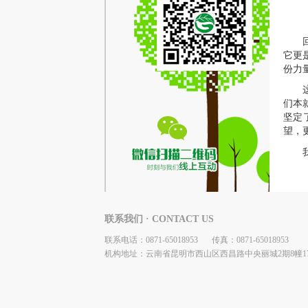
它更
份力
们本
坚定
望，
联系我们 · CONTACT US
联系电话：0871-65018953
传真：0871-65018953
机构地址：云南省昆明市西山区西昌路中央丽城2期8幢17