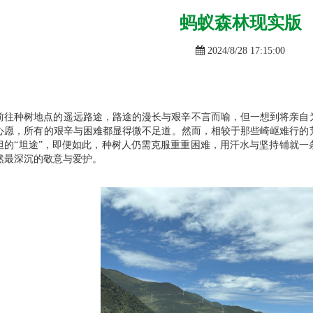
蚂蚁森林现实版
2024/8/28 17:15:00
前往种树地点的遥远路途，路途的漫长与艰辛不言而喻
，
但一想到将亲自
心愿，所有的艰辛与困难都显得微不足道。
然而，相较于那些崎岖难行的
坦的
“坦途”，即便如此，种树人仍需克服重重困难，用汗水与坚持铺就
然最深沉的敬意与爱护。