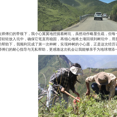
在师傅们的带领下，我小心翼翼地挖掘着树坑，虽然动作略显生疏，但每
苗轻轻放入坑中，确保它笔直而稳固，再细心地将土壤回填到树坑中，用
的帮助下，我顺利完成了第一次种树，实现种树的小心愿，正是这次经历
师傅们的耐心指导与无私帮助，更感激这次机会让我能够亲手为地球增添