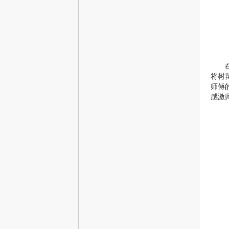
将树
师傅
感激