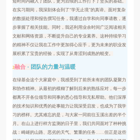
短时间内融入了团队，更为后续的工作打下了坚实的基础。
在实习期间，我深刻体会到了“学无止境”的真谛。面对复杂
的数据处理和报告撰写任务，我通过自学和向同事请教，逐
步掌握了相关技能。同时，我还利用业余时间广泛阅读相关
文献和网络资源，不断提升自己的专业素养。这种持续学习
的精神不仅让我在工作中更加得心应手，更为未来的职业发
展积累了宝贵的经验，实现了从青涩到成熟的蜕变。
融合
· 团队的力量与温暖
2
在绿基会这个大家庭中，我感受到了前所未有的团队凝聚力
和协作精神。从最初的模糊了解到后来的熟练应对，每一步
都离不开各位领导和同事的悉心指导和无私帮助。他们深厚
的技术知识和优秀的处事能力让我深受启发，也成为了我学
习的榜样。
尤其难忘的是，与大家一同前往玉溪出差的半个
月。在山上进行样方监测的日子里，我们共同面对了种种挑
战：崎岖的山路、恶劣的天气、繁重的任务……但正是这些