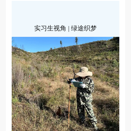
募筹捐赠
实习生视角 | 绿途织梦
节柴灶大赛
关于我们