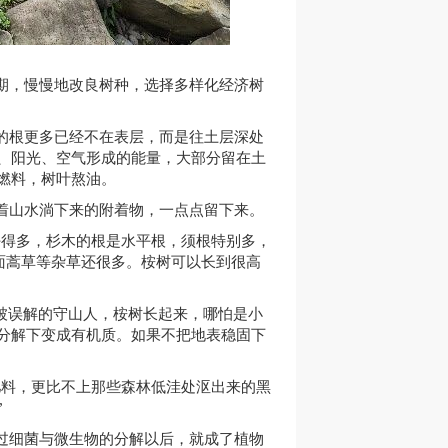
期，慢慢地改良树种，选择多样化经济树
的根更多已经不在表层，而是往土层深处
、阳光、空气形成的能量，大部分留在土
燃料，树叶熬油。
着山水淌下来的附着物，一点点留下来。
好得多，杉木的根是水平根，须根特别多，
面蒿草等杂草还很多。桉树可以长到很高
被误解的守山人，桉树长起来，哪怕是小
分解下变成有机质。如果不把地表稳固下
肥料，更比不上那些森林低洼处沤出来的黑
”
过细菌与微生物的分解以后，就成了植物