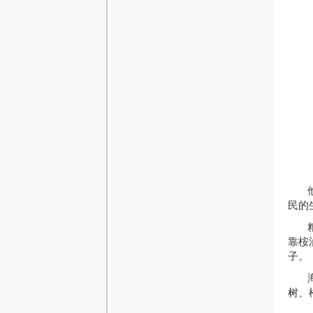
民的
靠桉
子。
树
、