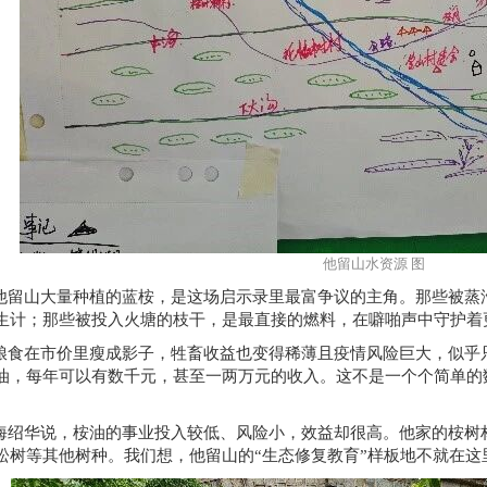
他留山水资源 图
他留山大量种植的蓝桉，是这场启示录里最富争议的主角。那些被蒸
生计；那些被投入火塘的枝干，是最直接的燃料，在噼啪声中守护着
粮食在市价里瘦成影子，牲畜收益也变得稀薄且疫情风险巨大，似乎
油，每年可以有数千元，甚至一两万元的收入。这不是一个个简单的
海绍华说，桉油的事业投入较低、风险小，效益却很高。他家的桉树
松树等其他树种。我们想，他留山的“生态修复教育”样板地不就在这