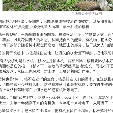
生态调查小组活动 图
刘佰林老师指出，短期内，只能尽量维持桉油这项收益。以短期养长
丰富农林经济类型，慢慢代替大面积、单一种植的桉树。
他一边观察，一边向调查组员阐释。桉树根深叶茂，特别是大树，它
、积累，以此稳固庞大的树冠。从而把自己的能量、有机物，把水分
。地下的部分随着树木死亡而腐败，地面上的部分，枝干成为人们的
它的树干长起来，根须稳住坡地，让流失的水土慢下脚步，把地表随
“有人说桉树是抽水机，杉木也是抽水机。两相对比，桉树要比杉木
表面都是它的根，（杉木下）连败马草(
紫茎泽兰
)都难长，而桉树下
根系发达，实际上也保水，对山体、土壤起着固定作用。”
桉树也是“树”，错不在这样的生命，错是错在人们的渴求。像沉默且
，也能拦截不少枯枝落叶。这些枯枝落叶都是有机物，要在微生物的
看上去枯枝落叶都在，但水已经把有机质带走了。
他说：“我们购买肥料，花费不少金钱，远远比不上自己动手腐熟的
肥土。去年一年储存下来的有机质，今年雨一来冲走了，太可惜了。
尽量保持水土，把水留在土壤里，把有机质留在土壤里。枯枝落叶经