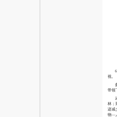
视。
带领
林；
迹减
物—