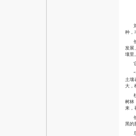
种，
发展
壤里
土壤
大，
树林
来，
黑的