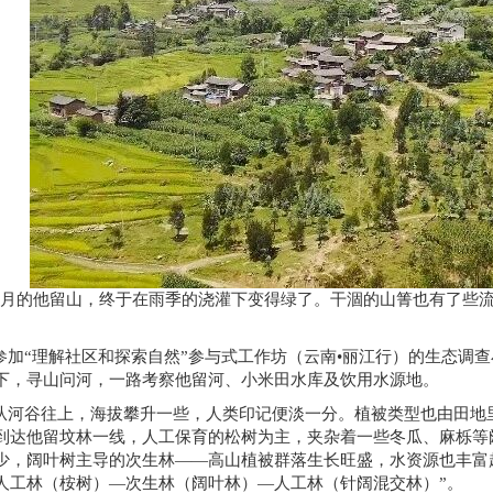
6月的
他留山
，终于在雨季的浇灌下变得绿了。干涸的山箐也有了些
参加“理解社区和探索自然”参与式工作坊（云南•丽江行）的生态调
下，寻山问河，一路考察他留河、小米田水库及饮用水源地。
从河谷往上，海拔攀升一些，人类印记便淡一分。植被类型也由田地
到达他留坟林一线，人工保育的松树为主，夹杂着一些冬瓜、麻栎等
少，阔叶树主导的次生林——高山植被群落生长旺盛，水资源也丰富
人工林（桉树）—次生林（阔叶林）—人工林（针阔混交林）”。